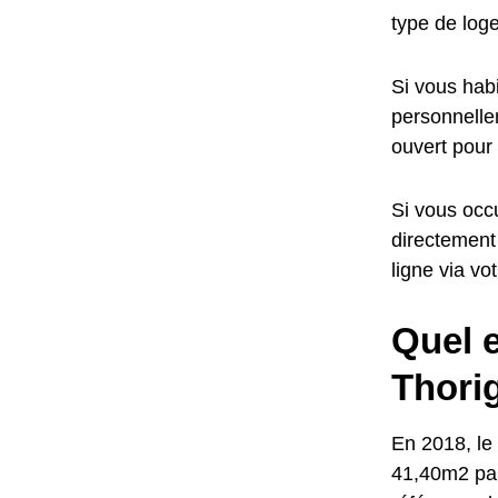
type de log
Si vous habi
personnellem
ouvert pour
Si vous occu
directement
ligne via vo
Quel e
Thori
En 2018, le 
41,40m2 par