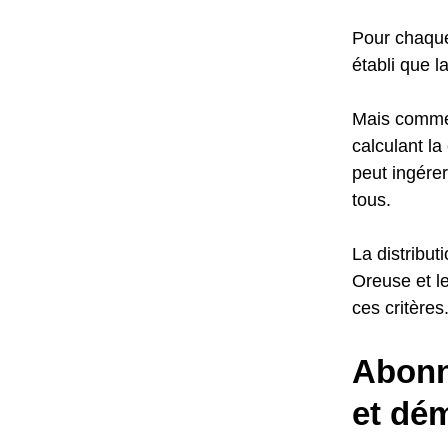
Pour chaque 
établi que l
Mais commen
calculant l
peut ingérer
tous.
La distribut
Oreuse et l
ces critères
Abonn
et dém