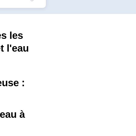
s les
t l'eau
euse :
'eau à