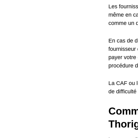
Les fourniss
même en cas 
comme un dr
En cas de di
fournisseur 
payer votre 
procédure d
La CAF ou l
de difficult
Commen
Thori