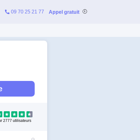
09 70 25 21 77
Appel gratuit
e
ur
2777
utilisateurs