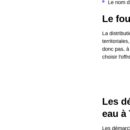
Le nom de
Le fo
La distribut
territoriale
donc pas, à 
choisir l'of
Les d
eau à
Les démarch