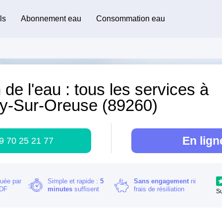
ls
Abonnement eau
Consommation eau
 de l'eau : tous les services à
ny-Sur-Oreuse (89260)
En lign
9 70 25 21 77
buée par
Simple et rapide :
5
Sans engagement
ni
RDF
minutes
suffisent
frais de résiliation
S