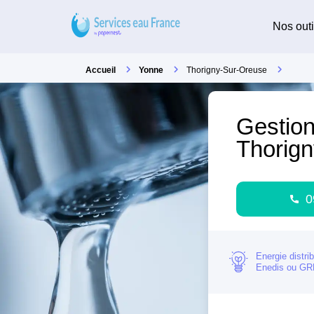
Nos outi
Accueil
Yonne
Thorigny-Sur-Oreuse
Gestion
Thorig
0
Energie distri
Enedis ou G