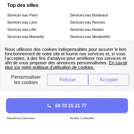
Top des villes
Services eau Paris
Services eau Bordeaux
Services eau Lyon
Services eau Rennes
Services eau Lille
Services eau Nantes
Services eau Marseille
Services eau Montpellier
Services eau Nice
Services eau Toulouse
Services eau Toulon
Services eau Strasbourg
Nos outils
🛁 Simulateur consommation eau
💧 Comparer les fournisseurs
🔎 Trouver le fournisseur de sa
d’eau
commune
A propos
09 70 25 21 77
Qui sommes-nous ?
Presse
Mentions légales
Notre LinkedIn
papernest recrute !