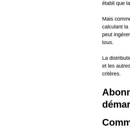
établi que l
Mais commen
calculant l
peut ingérer
tous.
La distribut
et les autr
critères.
Abonn
démar
Comme