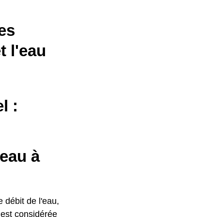
es
t l'eau
l :
'eau à
e débit de l'eau,
 est considérée