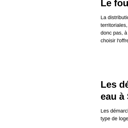
Le fo
La distribut
territoriale
donc pas, à 
choisir l'of
Les d
eau à
Les démarch
type de log