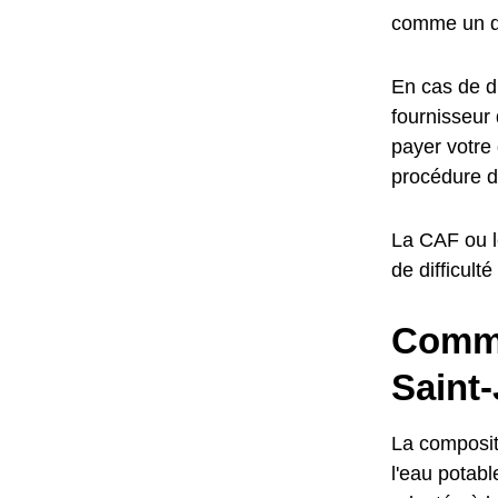
comme un dr
En cas de di
fournisseur 
payer votre 
procédure d
La CAF ou l
de difficult
Commen
Saint
La composit
l'eau potabl