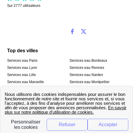
Sur
2777
utilisateurs
Top des villes
Services eau Paris
Services eau Bordeaux
Services eau Lyon
Services eau Rennes
Services eau Lille
Services eau Nantes
Services eau Marseille
Services eau Montpellier
Services eau Nice
Services eau Toulouse
Services eau Toulon
Services eau Strasbourg
Nos outils
🛁 Simulateur consommation eau
💧 Comparer les fournisseurs
🔎 Trouver le fournisseur de sa
d’eau