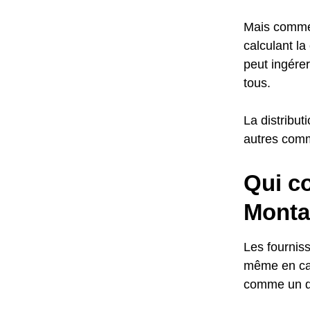
Mais commen
calculant l
peut ingérer
tous.
La distribut
autres comm
Qui c
Monta
Les fourniss
même en cas 
comme un dr