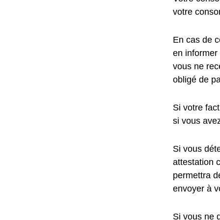
votre conso
En cas de c
en informer
vous ne rece
obligé de pa
Si votre fac
si vous ave
Si vous dét
attestation 
permettra d
envoyer à v
Si vous ne 