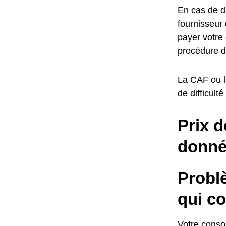
En cas de di
fournisseur 
payer votre 
procédure d
La CAF ou l
de difficult
Prix d
donné
Probl
qui co
Votre conso