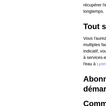
récupérer l'
longtemps.
Tout s
Vous l'aurez
multiples fa
indicatif, v
à services-
l'eau à
Lyon
Abonn
démar
Comme