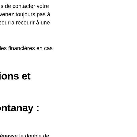
ns de contacter votre
rvenez toujours pas à
 pourra recourir à une
es financières en cas
ions et
ontanay :
épasse le double de