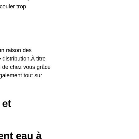
couler trop
 en raison des
istribution.À titre
ès de chez vous grâce
galement tout sur
 et
nt eau à