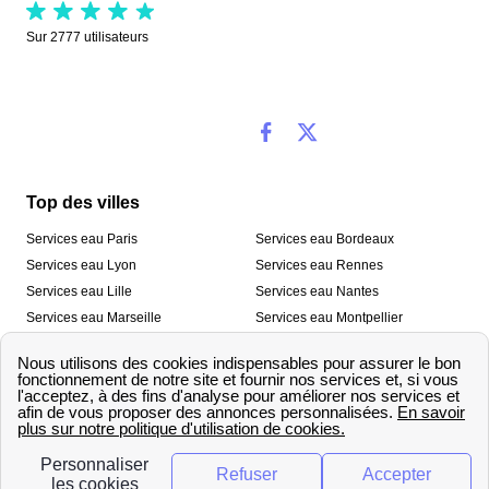
Sur
2777
utilisateurs
Top des villes
Services eau Paris
Services eau Bordeaux
Services eau Lyon
Services eau Rennes
Services eau Lille
Services eau Nantes
Services eau Marseille
Services eau Montpellier
Services eau Nice
Services eau Toulouse
Services eau Toulon
Services eau Strasbourg
Nos outils
🛁 Simulateur consommation eau
💧 Comparer les fournisseurs
🔎 Trouver le fournisseur de sa
d’eau