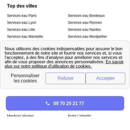
Top des villes
Services eau Paris
Services eau Bordeaux
Services eau Lyon
Services eau Rennes
Services eau Lille
Services eau Nantes
Services eau Marseille
Services eau Montpellier
Services eau Nice
Services eau Toulouse
Services eau Toulon
Services eau Strasbourg
Nos outils
🛁 Simulateur consommation eau
💧 Comparer les fournisseurs
🔎 Trouver le fournisseur de sa
d’eau
commune
A propos
09 70 25 21 77
Qui sommes-nous ?
Presse
Mentions légales
Notre LinkedIn
papernest recrute !