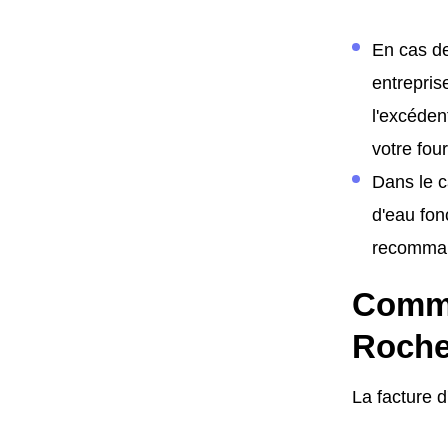
En cas de
entrepris
l'excéden
votre fo
Dans le c
d'eau fon
recomman
Comme
Roche
La facture 