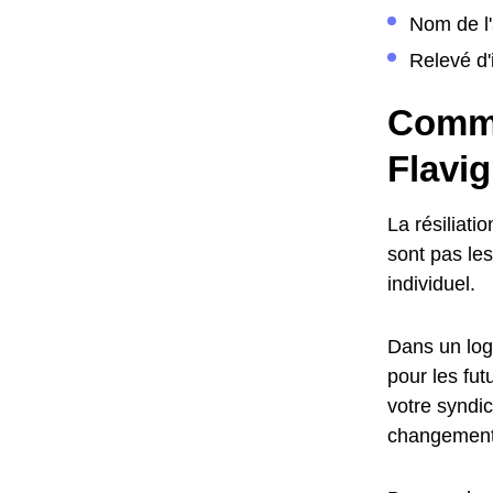
Nom de l'
Relevé d'
Comme
Flavi
La résiliat
sont pas le
individuel.
Dans un loge
pour les fu
votre syndic
changement