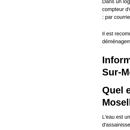
Dans un log
compteur d'e
: par courr
Il est reco
déménagem
Inform
Sur-M
Quel e
Mosel
L'eau est un
d'assainisse