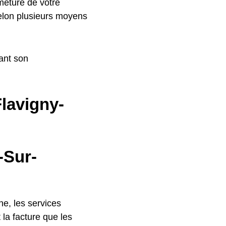
meture de votre
selon plusieurs moyens
ant son
Flavigny-
-Sur-
he, les services
 la facture que les