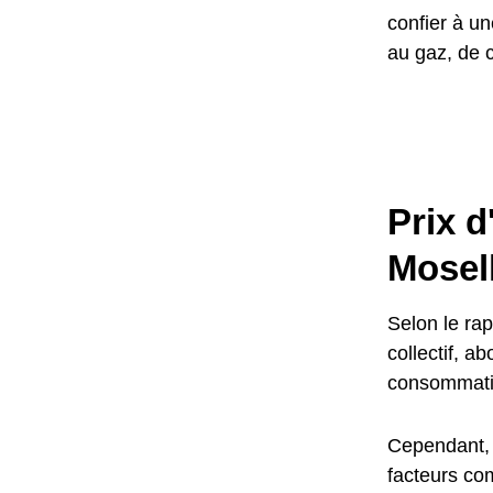
confier à un
au gaz, de c
Prix 
Mosel
Selon le ra
collectif, 
consommati
Cependant, 
facteurs co