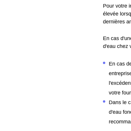
Pour votre 
élevée lors
dernières a
En cas d'un
d'eau chez 
En cas de
entrepris
l'excéden
votre fo
Dans le c
d'eau fon
recomman