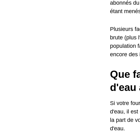
abonnés du 
étant menés 
Plusieurs fa
brute (plus 
population 
encore des i
Que fa
d'eau 
Si votre fo
d'eau, il es
la part de v
d'eau.