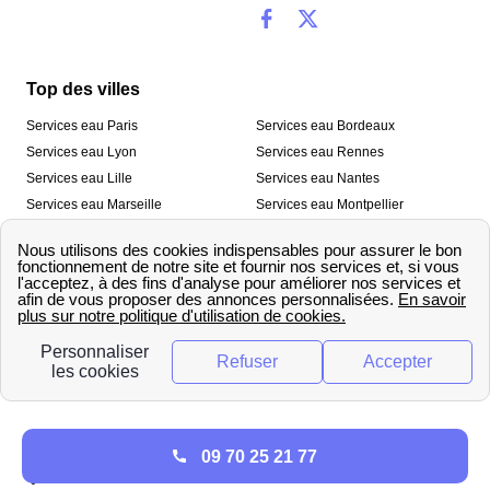
Top des villes
Services eau Paris
Services eau Bordeaux
Services eau Lyon
Services eau Rennes
Services eau Lille
Services eau Nantes
Services eau Marseille
Services eau Montpellier
Services eau Nice
Services eau Toulouse
Services eau Toulon
Services eau Strasbourg
Nos outils
🛁 Simulateur consommation eau
💧 Comparer les fournisseurs
🔎 Trouver le fournisseur de sa
d’eau
commune
A propos
09 70 25 21 77
Qui sommes-nous ?
Presse