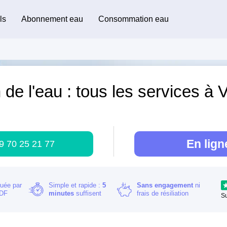
ls
Abonnement eau
Consommation eau
de l'eau : tous les services à Vi
)
En lign
9 70 25 21 77
buée par
Simple et rapide :
5
Sans engagement
ni
RDF
minutes
suffisent
frais de résiliation
S