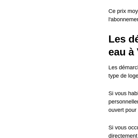
Ce prix moye
l'abonneme
Les d
eau à 
Les démarch
type de log
Si vous habi
personnellem
ouvert pour
Si vous occu
directement