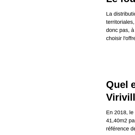
La distribut
territoriale
donc pas, à 
choisir l'of
Quel e
Virivil
En 2018, le 
41,40m2 par
référence d