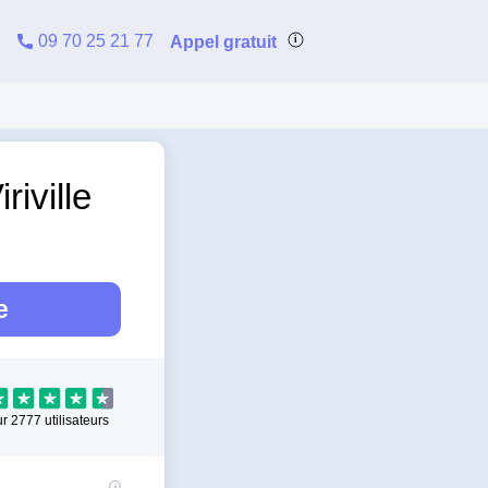
09 70 25 21 77
Appel gratuit
riville
e
ur
2777
utilisateurs