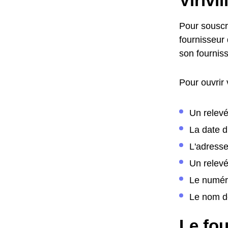
Virivil
Pour souscr
fournisseur 
son fournis
Pour ouvrir
Un relevé
La date 
L'adress
Un relev
Le numér
Le nom de
Le fou