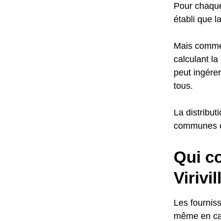
Pour chaque 
établi que l
Mais commen
calculant l
peut ingérer
tous.
La distribut
communes de
Qui c
Virivil
Les fourniss
même en cas 