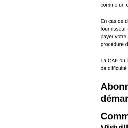
comme un dr
En cas de di
fournisseur 
payer votre 
procédure d
La CAF ou l
de difficult
Abonne
démar
Comme