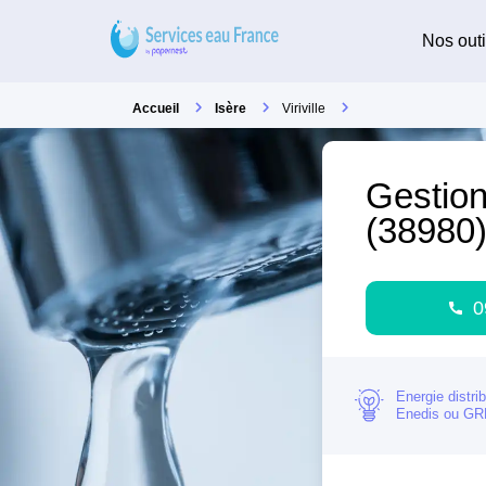
Nos outi
Accueil
Isère
Viriville
Gestion 
(38980
0
Energie distri
Enedis ou G