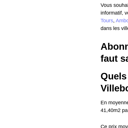
Vous souhait
informatif, 
Tours
,
Ambo
dans les vil
Abonne
faut s
Quels 
Villeb
En moyenne,
41,40m2 par
Ce prix moy