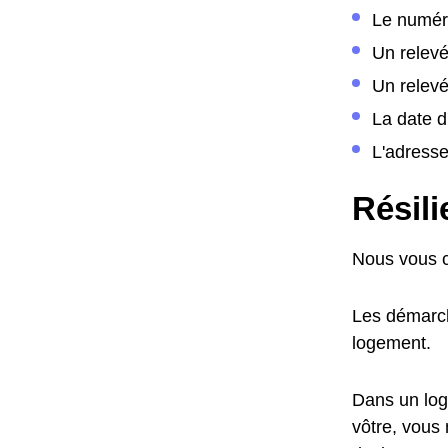
Le numér
Un relev
Un relevé
La date 
L'adress
Résil
Nous vous c
Les démarch
logement.
Dans un log
vôtre, vous 