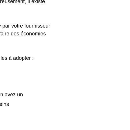
reusement, il existe
 par votre fournisseur
 faire des économies
iles à adopter :
 en avez un
leins