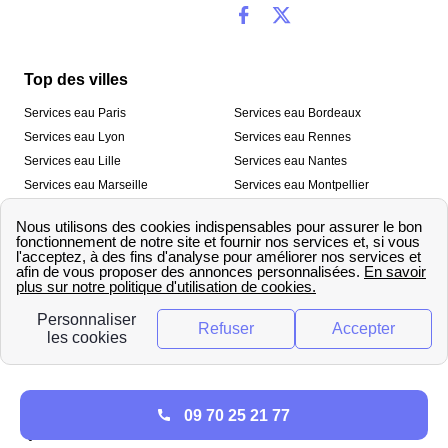
Top des villes
Services eau Paris
Services eau Bordeaux
Services eau Lyon
Services eau Rennes
Services eau Lille
Services eau Nantes
Services eau Marseille
Services eau Montpellier
Services eau Nice
Services eau Toulouse
Services eau Toulon
Services eau Strasbourg
Nos outils
🛁 Simulateur consommation eau
💧 Comparer les fournisseurs
🔎 Trouver le fournisseur de sa
d’eau
commune
A propos
09 70 25 21 77
Qui sommes-nous ?
Presse