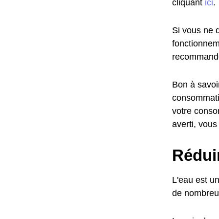
cliquant
ici
.
Si vous ne d
fonctionnem
recommandé
Bon à savoir
consommatio
votre conso
averti, vous
Réduir
L'eau est u
de nombreus