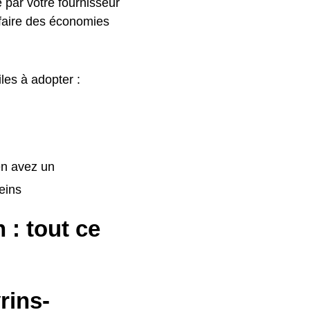
 par votre fournisseur
 faire des économies
iles à adopter :
 en avez un
leins
 : tout ce
rins-