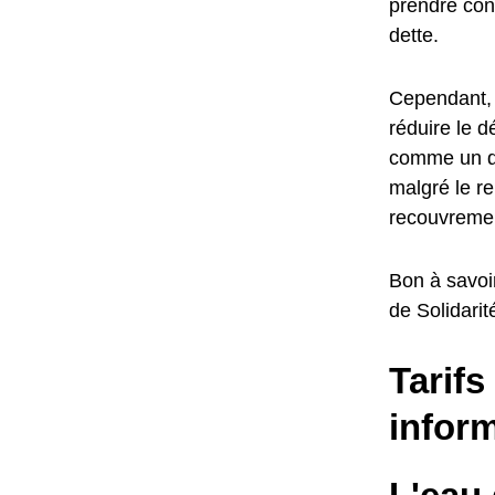
prendre cont
dette.
Cependant, 
réduire le d
comme un dr
malgré le r
recouvrement
Bon à savoi
de Solidarit
Tarifs
infor