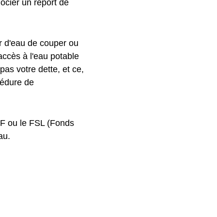
gocier un report de
r d'eau de couper ou
'accès à l'eau potable
as votre dette, et ce,
cédure de
CAF ou le FSL (Fonds
au.