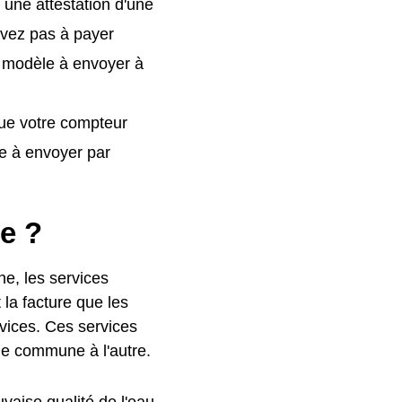
 une attestation d'une
'avez pas à payer
 modèle à envoyer à
que votre compteur
e à envoyer par
le ?
he, les services
 la facture que les
rvices. Ces services
une commune à l'autre.
vaise qualité de l'eau