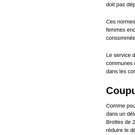
doit pas dép
Ces normes o
femmes ence
consommées
Le service d
communes en
dans les co
Coupur
Comme pour l
dans un déla
Brottes de 2
réduire le d