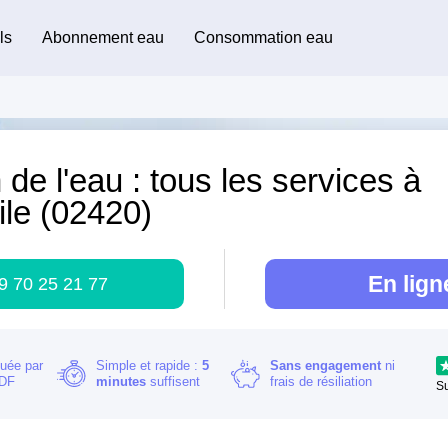
ls
Abonnement eau
Consommation eau
 de l'eau : tous les services à
le (02420)
En lign
9 70 25 21 77
buée par
Simple et rapide :
5
Sans engagement
ni
RDF
minutes
suffisent
frais de résiliation
S