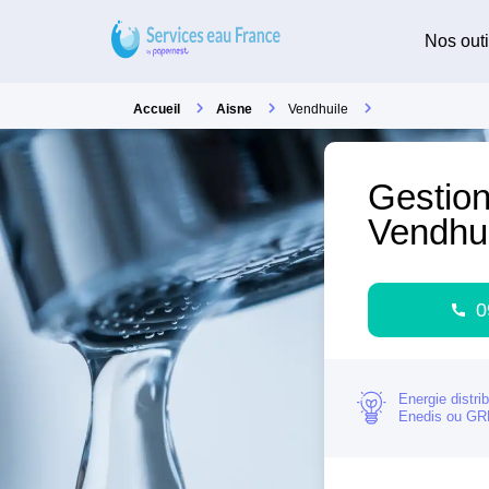
Nos outi
Accueil
Aisne
Vendhuile
Gestion
Vendhui
0
Energie distri
Enedis ou G