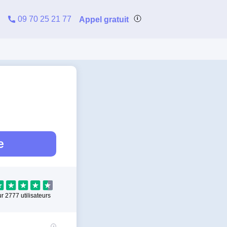
09 70 25 21 77
Appel gratuit
e
ur
2777
utilisateurs