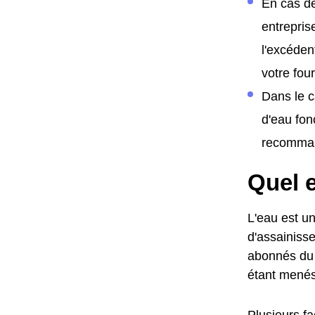
En cas de
entrepris
l'excéden
votre fo
Dans le c
d'eau fon
recomman
Quel e
L'eau est un
d'assainisse
abonnés du 
étant menés 
Plusieurs fa