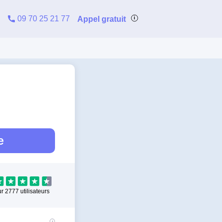
09 70 25 21 77
Appel gratuit
e
ur
2777
utilisateurs