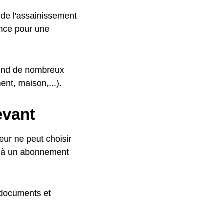
 de l'assainissement
ance pour une
épend de nombreux
nt, maison,...).
evant
ur ne peut choisir
e à un abonnement
 documents et