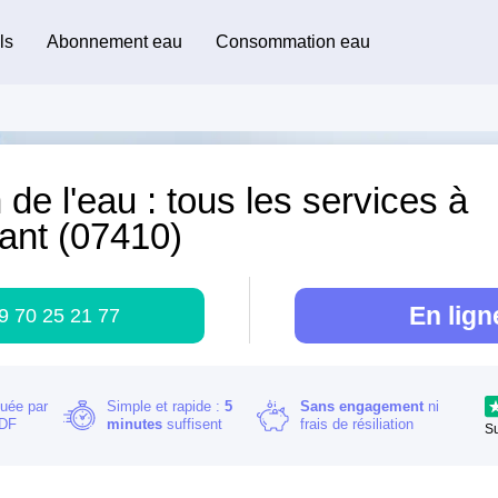
ls
Abonnement eau
Consommation eau
 de l'eau : tous les services à
ant (07410)
En lign
9 70 25 21 77
buée par
Simple et rapide :
5
Sans engagement
ni
RDF
minutes
suffisent
frais de résiliation
S