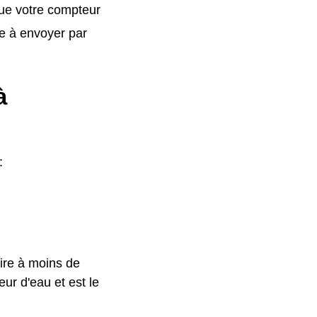
que votre compteur
e à envoyer par
à
:
ire à moins de
ur d'eau et est le