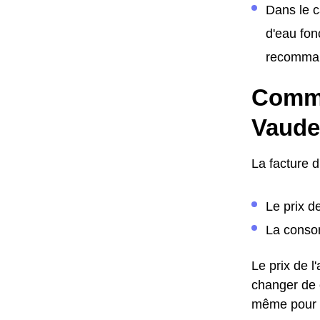
Dans le c
d'eau fon
recomman
Comme
Vaude
La facture 
Le prix d
La consom
Le prix de 
changer de c
même pour 