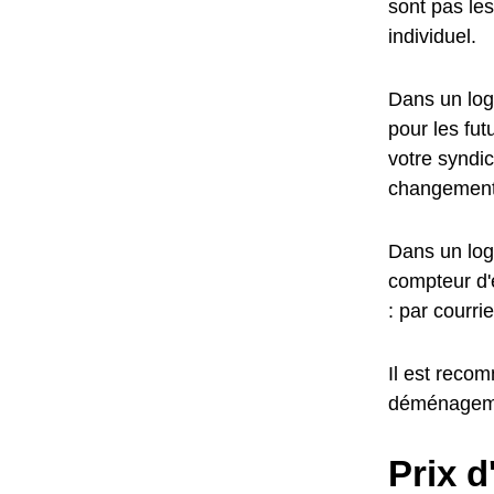
sont pas le
individuel.
Dans un loge
pour les fu
votre syndic
changement
Dans un log
compteur d'e
: par courr
Il est reco
déménagem
Prix 