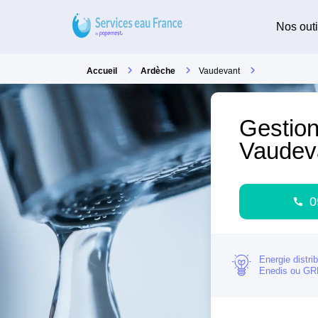
Nos outi
Accueil
Ardèche
Vaudevant
Gestion
Vaudev
0
Energie distri
Enedis ou G