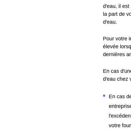
d'eau, il es
la part de v
d'eau.
Pour votre 
élevée lors
dernières a
En cas d'un
d'eau chez 
En cas de
entrepris
l'excéden
votre fo