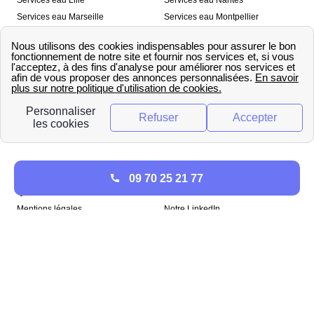
Services eau Marseille
Services eau Montpellier
Services eau Nice
Services eau Toulouse
Services eau Toulon
Services eau Strasbourg
Nos outils
🛁 Simulateur consommation eau
💧 Comparer les fournisseurs
🔎 Trouver le fournisseur de sa
d’eau
commune
A propos
09 70 25 21 77
Qui sommes-nous ?
Presse
Mentions légales
Notre LinkedIn
papernest recrute !
Copyright © papernest 2026 – Tous droits réservés