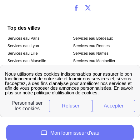
Top des villes
Services eau Paris
Services eau Bordeaux
Services eau Lyon
Services eau Rennes
Services eau Lille
Services eau Nantes
Services eau Marseille
Services eau Montpellier
Services eau Nice
Services eau Toulouse
Services eau Toulon
Services eau Strasbourg
Nos outils
🛁 Simulateur consommation eau
💧 Comparer les fournisseurs
🔎 Trouver le fournisseur de sa
d’eau
commune
A propos
Mon fournisseur d'eau
Qui sommes-nous ?
Presse