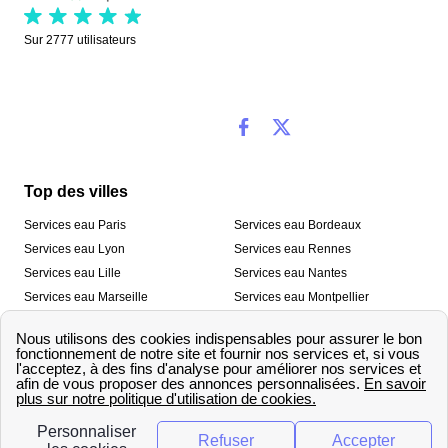
Sur
2777
utilisateurs
Top des villes
Services eau Paris
Services eau Bordeaux
Services eau Lyon
Services eau Rennes
Services eau Lille
Services eau Nantes
Services eau Marseille
Services eau Montpellier
Services eau Nice
Services eau Toulouse
Services eau Toulon
Services eau Strasbourg
Nos outils
🛁 Simulateur consommation eau
💧 Comparer les fournisseurs
🔎 Trouver le fournisseur de sa
d’eau