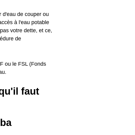
r d'eau de couper ou
'accès à l'eau potable
as votre dette, et ce,
cédure de
CAF ou le FSL (Fonds
au.
u'il faut
rba