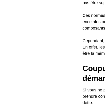
pas être sup
Ces normes 
enceintes o
composants 
Cependant, 
En effet, le
être la mêm
Coupur
démar
Si vous ne 
prendre cont
dette.