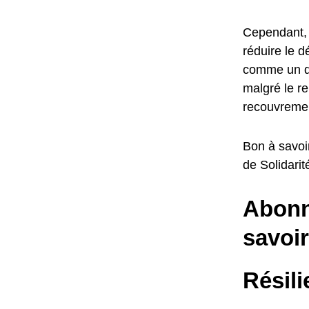
Cependant, 
réduire le d
comme un dr
malgré le r
recouvrement
Bon à savoi
de Solidarit
Abonne
savoir
Résil