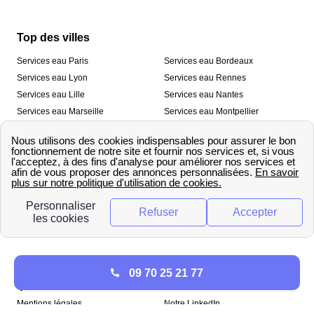
Top des villes
Services eau Paris
Services eau Bordeaux
Services eau Lyon
Services eau Rennes
Services eau Lille
Services eau Nantes
Services eau Marseille
Services eau Montpellier
Services eau Nice
Services eau Toulouse
Services eau Toulon
Services eau Strasbourg
Nos outils
🛁 Simulateur consommation eau
💧 Comparer les fournisseurs
🔎 Trouver le fournisseur de sa
d’eau
commune
A propos
09 70 25 21 77
Qui sommes-nous ?
Presse
Mentions légales
Notre LinkedIn