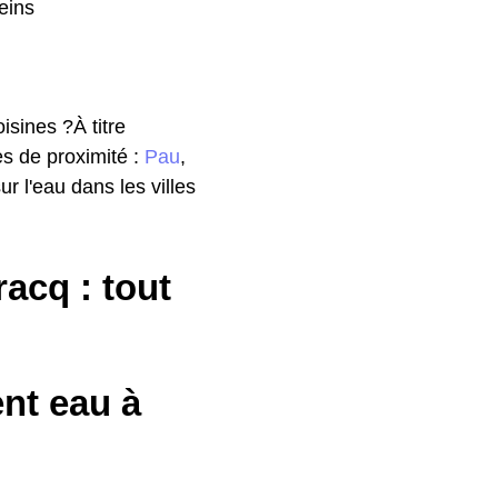
leins
isines ?À titre
les de proximité :
Pau
,
r l'eau dans les villes
acq : tout
ent eau à