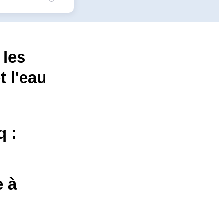
 les
t l'eau
q :
e à