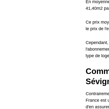
En moyenne,
41,40m2 par
Ce prix moy
le prix de l
Cependant, l
l'abonnemen
type de log
Comme
Sévig
Contrairemen
France est u
d'en assurer