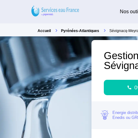
Nos outi
Accueil
Pyrénées-Atlantiques
Sévignacq-Meyr
Gestion
Sévign
0
Energie distri
Enedis ou G