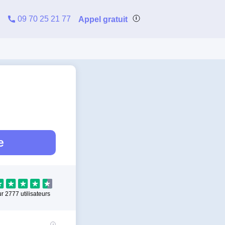
09 70 25 21 77
Appel gratuit
e
ur
2777
utilisateurs