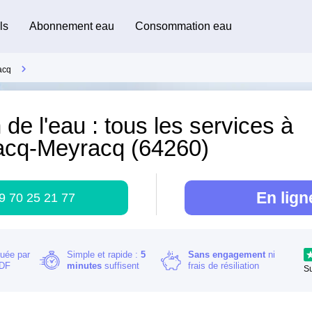
ls
Abonnement eau
Consommation eau
acq
 de l'eau : tous les services à
acq-Meyracq (64260)
En lign
9 70 25 21 77
buée par
Simple et rapide :
5
Sans engagement
ni
RDF
minutes
suffisent
frais de résiliation
S