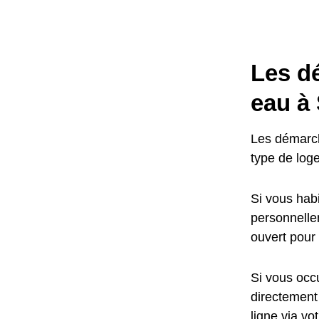
Les d
eau à
Les démarch
type de log
Si vous habi
personnellem
ouvert pour
Si vous occu
directement
ligne via vo