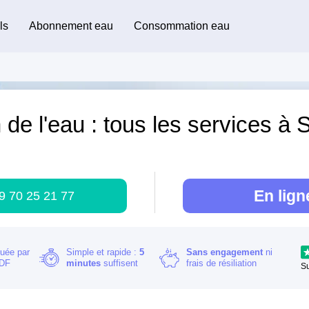
ls
Abonnement eau
Consommation eau
 de l'eau : tous les services à 
)
En lign
9 70 25 21 77
buée par
Simple et rapide :
5
Sans engagement
ni
RDF
minutes
suffisent
frais de résiliation
S