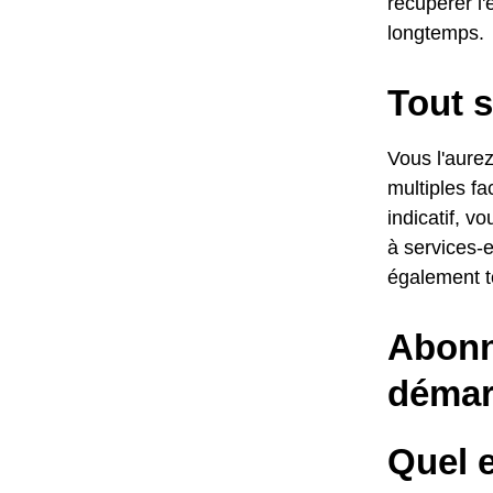
récupérer l'
longtemps.
Tout s
Vous l'aurez
multiples fa
indicatif, v
à services-
également t
Abonn
démar
Quel e