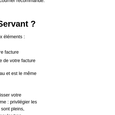
n courrier recommandé.
Servant ?
ux éléments :
re facture
e de votre facture
eau et est le même
isser votre
 : privilégier les
 sont pleins,