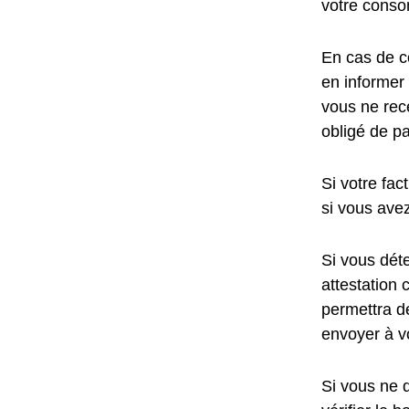
votre conso
En cas de c
en informer
vous ne rece
obligé de pa
Si votre fac
si vous ave
Si vous dét
attestation 
permettra d
envoyer à v
Si vous ne 