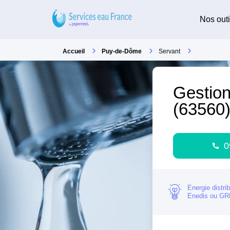
Nos outi
Accueil
Puy-de-Dôme
Servant
Gestion
(63560
0
Energie distri
Enedis ou G