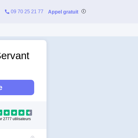
09 70 25 21 77
Appel gratuit
Servant
e
ur
2777
utilisateurs