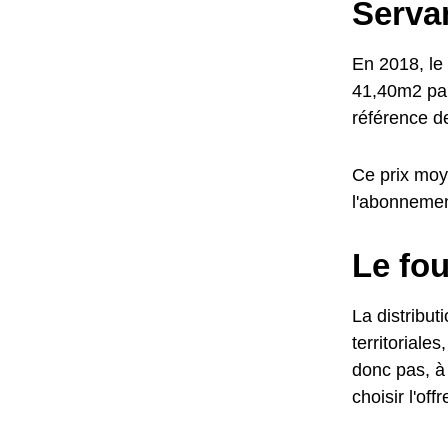
Serva
En 2018, le 
41,40m2 par
référence d
Ce prix moye
l'abonneme
Le fou
La distribut
territoriale
donc pas, à 
choisir l'of