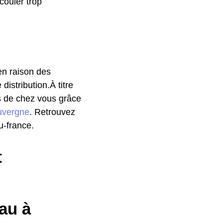
couler trop
 en raison des
istribution.À titre
ès de chez vous grâce
uvergne
. Retrouvez
u-france.
t
au à