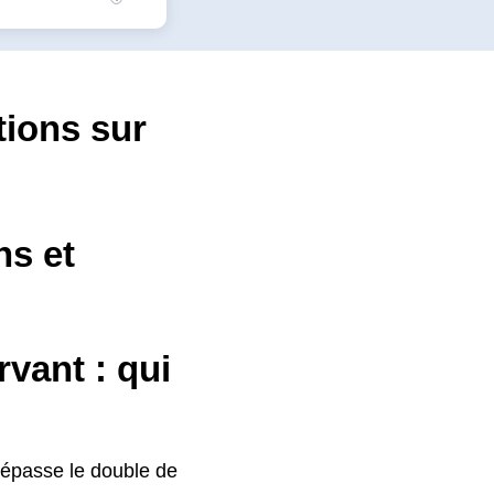
tions sur
ns et
vant : qui
épasse le double de