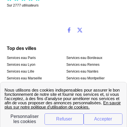
Sur
2777
utilisateurs
Top des villes
Services eau Paris
Services eau Bordeaux
Services eau Lyon
Services eau Rennes
Services eau Lille
Services eau Nantes
Services eau Marseille
Services eau Montpellier
Services eau Nice
Services eau Toulouse
Services eau Toulon
Services eau Strasbourg
Nos outils
🛁 Simulateur consommation eau
💧 Comparer les fournisseurs
🔎 Trouver le fournisseur de sa
d’eau