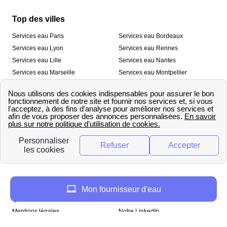
Top des villes
Services eau Paris
Services eau Bordeaux
Services eau Lyon
Services eau Rennes
Services eau Lille
Services eau Nantes
Services eau Marseille
Services eau Montpellier
Services eau Nice
Services eau Toulouse
Services eau Toulon
Services eau Strasbourg
Nos outils
🛁 Simulateur consommation eau
💧 Comparer les fournisseurs
🔎 Trouver le fournisseur de sa
d’eau
commune
A propos
Mon fournisseur d'eau
Qui sommes-nous ?
Presse
Mentions légales
Notre LinkedIn
papernest recrute !