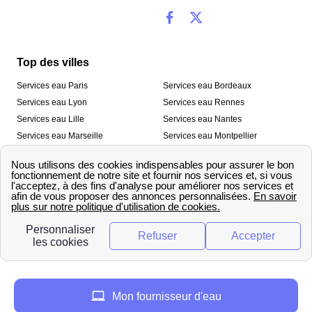
Top des villes
Services eau Paris
Services eau Bordeaux
Services eau Lyon
Services eau Rennes
Services eau Lille
Services eau Nantes
Services eau Marseille
Services eau Montpellier
Services eau Nice
Services eau Toulouse
Services eau Toulon
Services eau Strasbourg
Nos outils
🛁 Simulateur consommation eau
💧 Comparer les fournisseurs
🔎 Trouver le fournisseur de sa
d’eau
commune
A propos
Mon fournisseur d'eau
Qui sommes-nous ?
Presse