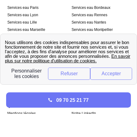
Services eau Paris
Services eau Bordeaux
Services eau Lyon
Services eau Rennes
Services eau Lille
Services eau Nantes
Services eau Marseille
Services eau Montpellier
Services eau Nice
Services eau Toulouse
Services eau Toulon
Services eau Strasbourg
Nos outils
🛁 Simulateur consommation eau
💧 Comparer les fournisseurs
🔎 Trouver le fournisseur de sa
d’eau
commune
A propos
09 70 25 21 77
Qui sommes-nous ?
Presse
Mentions légales
Notre LinkedIn
papernest recrute !
Copyright © papernest 2026 – Tous droits réservés