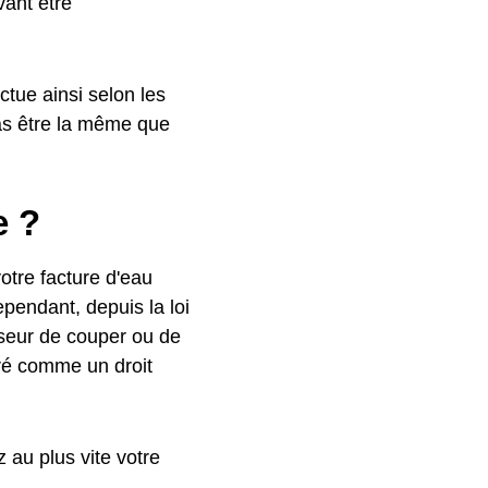
ant être
uctue ainsi selon les
as être la même que
e ?
otre facture d'eau
ependant, depuis la loi
isseur de couper ou de
déré comme un droit
 au plus vite votre