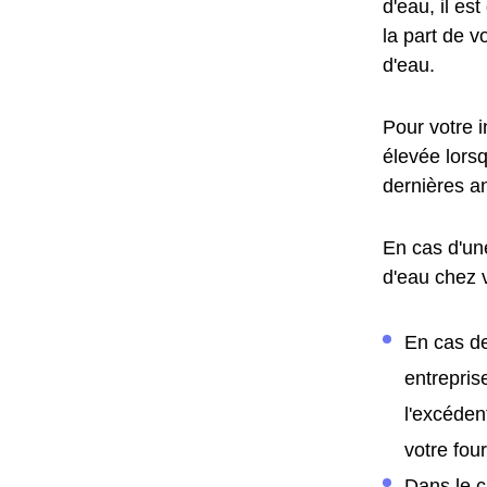
d'eau, il es
la part de v
d'eau.
Pour votre 
élevée lors
dernières a
En cas d'un
d'eau chez 
En cas de
entrepris
l'excéden
votre fo
Dans le c