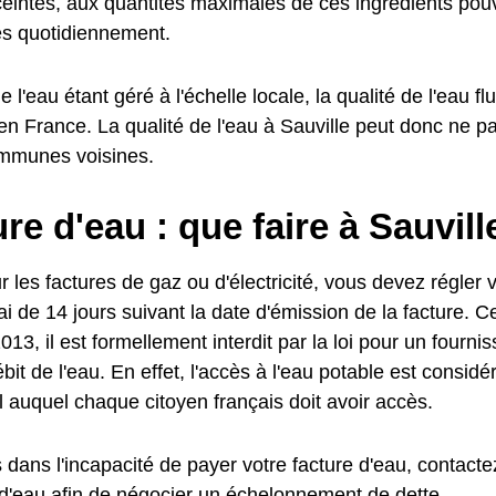
intes, aux quantités maximales de ces ingrédients pouv
 quotidiennement.
e l'eau étant géré à l'échelle locale, la qualité de l'eau fl
 France. La qualité de l'eau à Sauville peut donc ne p
mmunes voisines.
e d'eau : que faire à Sauvill
es factures de gaz ou d'électricité, vous devez régler v
i de 14 jours suivant la date d'émission de la facture. C
013, il est formellement interdit par la loi pour un fourn
ébit de l'eau. En effet, l'accès à l'eau potable est consi
 auquel chaque citoyen français doit avoir accès.
 dans l'incapacité de payer votre facture d'eau, contactez
 d'eau afin de négocier un échelonnement de dette.