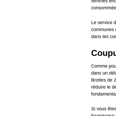
femmes ence
consommées
Le service d
communes en
dans les co
Coupur
Comme pour l
dans un déla
Brottes de 2
réduire le d
fondamental
Si vous êtes
fournisseur