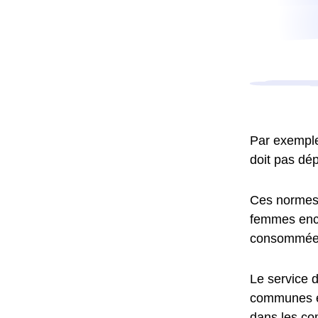
Par exemple,
doit pas dép
Ces normes o
femmes ence
consommées
Le service d
communes en
dans les co