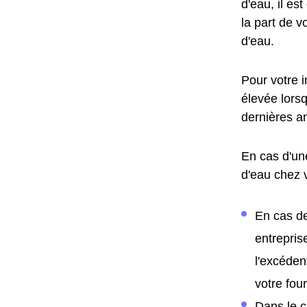
d'eau, il es
la part de v
d'eau.
Pour votre 
élevée lors
dernières a
En cas d'un
d'eau chez 
En cas de
entrepris
l'excéden
votre fo
Dans le c