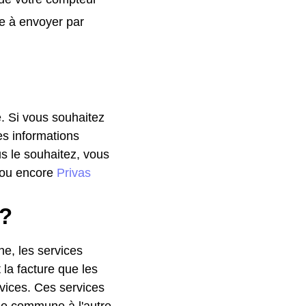
e à envoyer par
. Si vous souhaitez
es informations
us le souhaitez, vous
 ou encore
Privas
 ?
he, les services
 la facture que les
rvices. Ces services
une commune à l'autre.