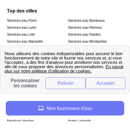
Top des villes
Services eau Paris
Services eau Bordeaux
Services eau Lyon
Services eau Rennes
Services eau Lille
Services eau Nantes
Services eau Marseille
Services eau Montpellier
Services eau Nice
Services eau Toulouse
Services eau Toulon
Services eau Strasbourg
Nos outils
🛁 Simulateur consommation eau
💧 Comparer les fournisseurs
🔎 Trouver le fournisseur de sa
d’eau
commune
A propos
Mon fournisseur d'eau
Qui sommes-nous ?
Presse
Mentions légales
Notre LinkedIn
papernest recrute !