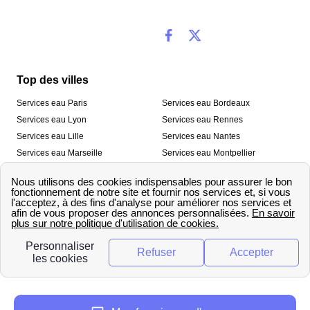
Top des villes
Services eau Paris
Services eau Bordeaux
Services eau Lyon
Services eau Rennes
Services eau Lille
Services eau Nantes
Services eau Marseille
Services eau Montpellier
Services eau Nice
Services eau Toulouse
Services eau Toulon
Services eau Strasbourg
Nos outils
🛁 Simulateur consommation eau
💧 Comparer les fournisseurs
🔎 Trouver le fournisseur de sa
d’eau
commune
A propos