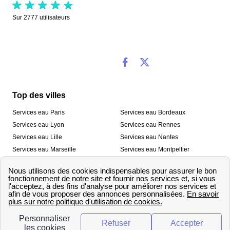
Sur
2777
utilisateurs
Top des villes
Services eau Paris
Services eau Bordeaux
Services eau Lyon
Services eau Rennes
Services eau Lille
Services eau Nantes
Services eau Marseille
Services eau Montpellier
Services eau Nice
Services eau Toulouse
Services eau Toulon
Services eau Strasbourg
Nos outils
🛁 Simulateur consommation eau
💧 Comparer les fournisseurs
🔎 Trouver le fournisseur de sa
d’eau