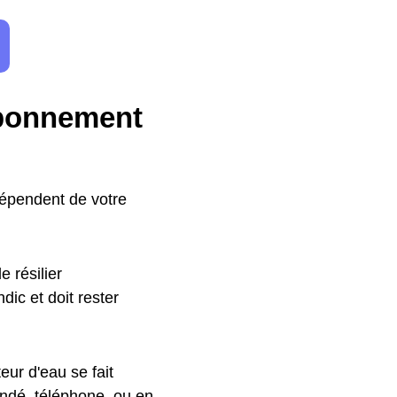
abonnement
dépendent de votre
 résilier
ic et doit rester
ur d'eau se fait
ndé, téléphone, ou en