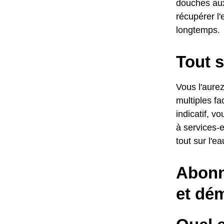
douches aux 
récupérer l'
longtemps.
Tout s
Vous l'aurez
multiples fa
indicatif, v
à services-
tout sur l'e
Abonne
et dém