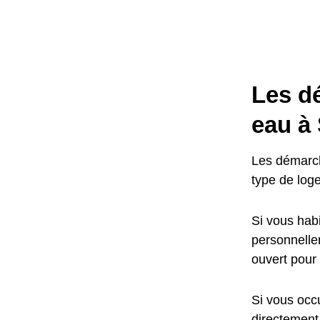
Les d
eau à 
Les démarch
type de log
Si vous habi
personnellem
ouvert pour
Si vous occu
directement