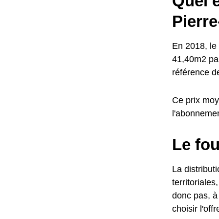
Quel e
Pierre
En 2018, le 
41,40m2 par
référence d
Ce prix moye
l'abonneme
Le fou
La distribut
territoriale
donc pas, à 
choisir l'of