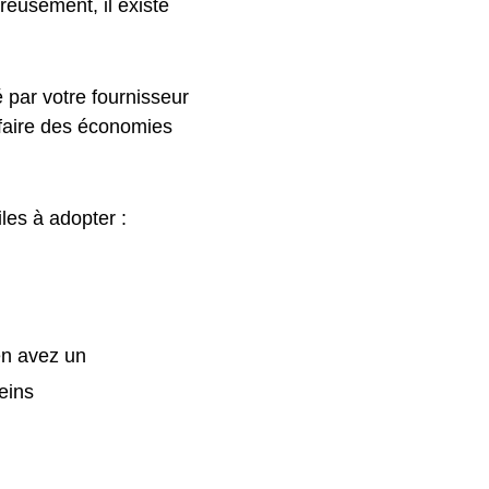
reusement, il existe
 par votre fournisseur
 faire des économies
iles à adopter :
 en avez un
leins