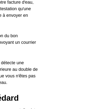
tre facture d'eau,
testation qu'une
le à envoyer en
ion du bon
nvoyant un courrier
l détecte une
rieure au double de
ue vous n'êtes pas
eau.
édard