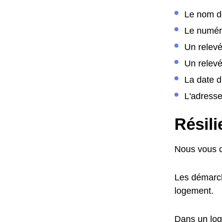
Le nom de
Le numér
Un relev
Un relevé
La date 
L'adress
Résil
Nous vous c
Les démarch
logement.
Dans un log