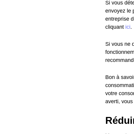
Si vous déte
envoyez le 
entreprise 
cliquant
ici
.
Si vous ne d
fonctionnem
recommandé
Bon à savoir
consommatio
votre conso
averti, vous
Réduir