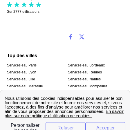
Sur
2777
utilisateurs
Top des villes
Services eau Paris
Services eau Bordeaux
Services eau Lyon
Services eau Rennes
Services eau Lille
Services eau Nantes
Services eau Marseille
Services eau Montpellier
Services eau Nice
Services eau Toulouse
Services eau Toulon
Services eau Strasbourg
Nos outils
🛁 Simulateur consommation eau
💧 Comparer les fournisseurs
🔎 Trouver le fournisseur de sa
d’eau