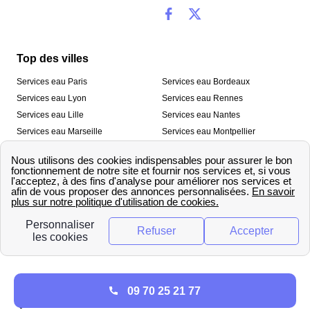
Top des villes
Services eau Paris
Services eau Bordeaux
Services eau Lyon
Services eau Rennes
Services eau Lille
Services eau Nantes
Services eau Marseille
Services eau Montpellier
Services eau Nice
Services eau Toulouse
Services eau Toulon
Services eau Strasbourg
Nos outils
🛁 Simulateur consommation eau
💧 Comparer les fournisseurs
🔎 Trouver le fournisseur de sa
d’eau
commune
A propos
09 70 25 21 77
Qui sommes-nous ?
Presse