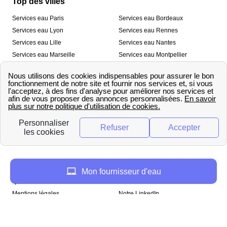
Top des villes
Services eau Paris
Services eau Bordeaux
Services eau Lyon
Services eau Rennes
Services eau Lille
Services eau Nantes
Services eau Marseille
Services eau Montpellier
Services eau Nice
Services eau Toulouse
Services eau Toulon
Services eau Strasbourg
Nos outils
🛁 Simulateur consommation eau
💧 Comparer les fournisseurs
🔎 Trouver le fournisseur de sa
d’eau
commune
A propos
Mon fournisseur d'eau
Qui sommes-nous ?
Presse
Mentions légales
Notre LinkedIn
papernest recrute !