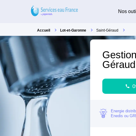
Nos outi
Accueil
Lot-et-Garonne
Saint-Géraud
Gestion
Géraud
0
Energie distri
Enedis ou G