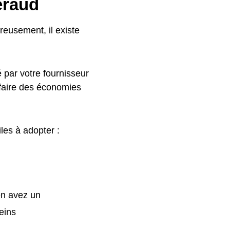
éraud
reusement, il existe
 par votre fournisseur
 faire des économies
iles à adopter :
 en avez un
leins