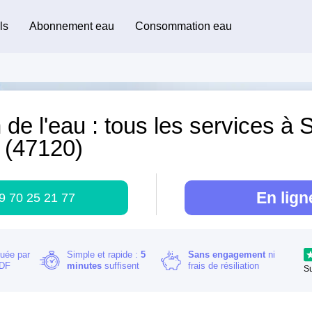
ls
Abonnement eau
Consommation eau
 de l'eau : tous les services à S
 (47120)
En lign
9 70 25 21 77
buée par
Simple et rapide :
5
Sans engagement
ni
RDF
minutes
suffisent
frais de résiliation
S