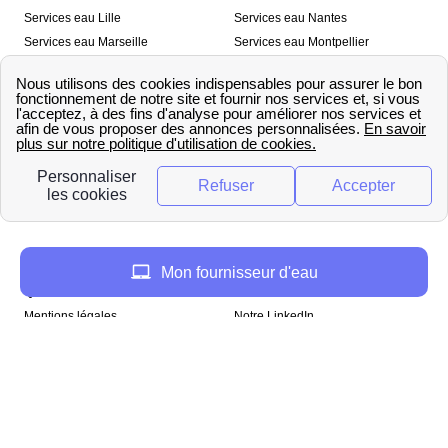
Services eau Lille
Services eau Nantes
Services eau Marseille
Services eau Montpellier
Services eau Nice
Services eau Toulouse
Services eau Toulon
Services eau Strasbourg
Nos outils
🛁 Simulateur consommation eau
💧 Comparer les fournisseurs
🔎 Trouver le fournisseur de sa
d’eau
commune
A propos
Mon fournisseur d'eau
Qui sommes-nous ?
Presse
Mentions légales
Notre LinkedIn
papernest recrute !
Copyright © papernest 2026 – Tous droits réservés