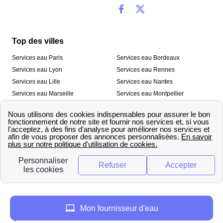
Top des villes
Services eau Paris
Services eau Bordeaux
Services eau Lyon
Services eau Rennes
Services eau Lille
Services eau Nantes
Services eau Marseille
Services eau Montpellier
Services eau Nice
Services eau Toulouse
Services eau Toulon
Services eau Strasbourg
Nos outils
🛁 Simulateur consommation eau
💧 Comparer les fournisseurs
🔎 Trouver le fournisseur de sa
d’eau
commune
A propos
Mon fournisseur d'eau
Qui sommes-nous ?
Presse