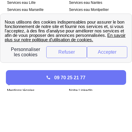
Services eau Lille
Services eau Nantes
Services eau Marseille
Services eau Montpellier
Services eau Nice
Services eau Toulouse
Services eau Toulon
Services eau Strasbourg
Nos outils
🛁 Simulateur consommation eau
💧 Comparer les fournisseurs
🔎 Trouver le fournisseur de sa
d’eau
commune
A propos
09 70 25 21 77
Qui sommes-nous ?
Presse
Mentions légales
Notre LinkedIn
papernest recrute !
Copyright © papernest 2026 – Tous droits réservés