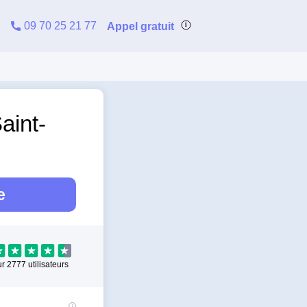
09 70 25 21 77
Appel gratuit
aint-
e
ur
2777
utilisateurs