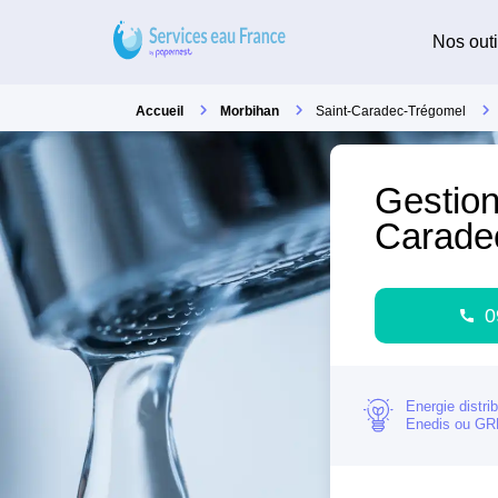
Nos outi
Accueil
Morbihan
Saint-Caradec-Trégomel
Gestion
Carade
0
Energie distri
Enedis ou G