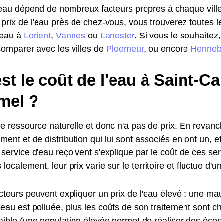
l'eau dépend de nombreux facteurs propres à chaque ville
 prix de l'eau près de chez-vous, vous trouverez toutes l
l'eau à
Lorient
,
Vannes
ou
Lanester
. Si vous le souhaite
omparer avec les villes de
Ploemeur
, ou encore
Henneb
st le coût de l'eau à Saint-C
mel ?
e ressource naturelle et donc n'a pas de prix. En revanc
ment et de distribution qui lui sont associés en ont un, et
service d'eau reçoivent s'explique par le coût de ces se
localement, leur prix varie sur le territoire et fluctue d'
cteurs peuvent expliquer un prix de l'eau élevé : une mau
l'eau est polluée, plus les coûts de son traitement sont c
faible (une population élevée permet de réaliser des éco