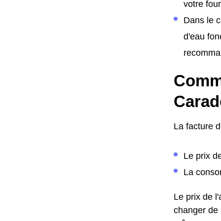
votre fo
Dans le c
d'eau fon
recomman
Commen
Carad
La facture 
Le prix d
La consom
Le prix de 
changer de c