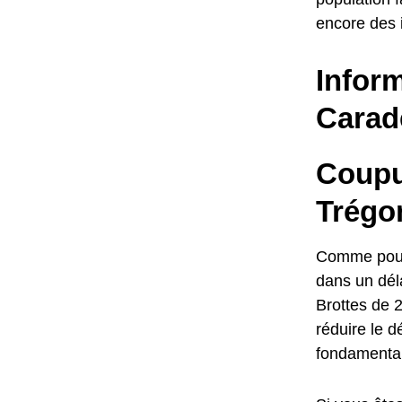
encore des i
Inform
Carad
Coupur
Trégo
Comme pour l
dans un déla
Brottes de 2
réduire le d
fondamental