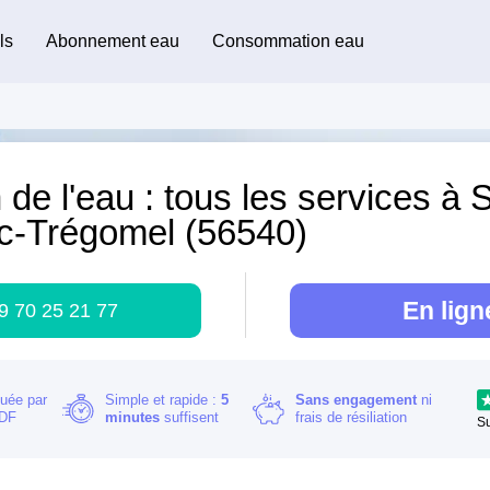
ls
Abonnement eau
Consommation eau
 de l'eau : tous les services à S
c-Trégomel (56540)
En lign
9 70 25 21 77
buée par
Simple et rapide :
5
Sans engagement
ni
RDF
minutes
suffisent
frais de résiliation
S