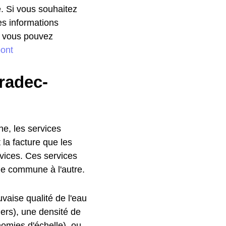
. Si vous souhaitez
es informations
z, vous pouvez
ont
aradec-
he, les services
 la facture que les
rvices. Ces services
une commune à l'autre.
vaise qualité de l'eau
hers), une densité de
nomies d'échelle), ou