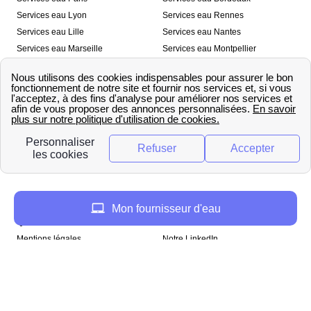
Services eau Lyon
Services eau Rennes
Services eau Lille
Services eau Nantes
Services eau Marseille
Services eau Montpellier
Services eau Nice
Services eau Toulouse
Services eau Toulon
Services eau Strasbourg
Nos outils
🛁 Simulateur consommation eau
💧 Comparer les fournisseurs
🔎 Trouver le fournisseur de sa
d’eau
commune
A propos
Mon fournisseur d'eau
Qui sommes-nous ?
Presse
Mentions légales
Notre LinkedIn
papernest recrute !
Copyright © papernest 2026 – Tous droits réservés