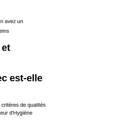
 en avez un
leins
 et
c est-elle
 critères de qualités
cteur d'Hygiène