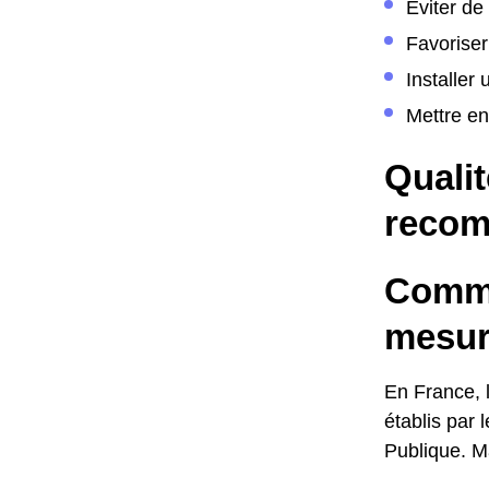
Éviter de
Favoriser
Installer
Mettre en
Qualit
recom
Commen
mesur
En France, l
établis par 
Publique. Ma