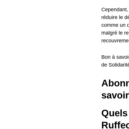
Cependant, 
réduire le d
comme un dr
malgré le r
recouvrement
Bon à savoi
de Solidarit
Abonne
savoir
Quels 
Ruffe