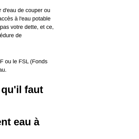
r d'eau de couper ou
'accès à l'eau potable
as votre dette, et ce,
cédure de
CAF ou le FSL (Fonds
au.
u'il faut
ent eau à