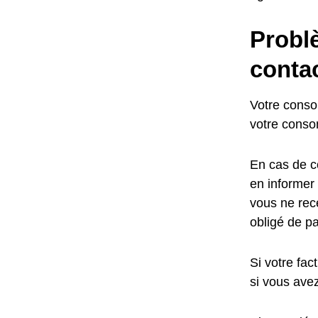
Problè
contac
Votre conso
votre conso
En cas de c
en informer
vous ne rece
obligé de pa
Si votre fac
si vous ave