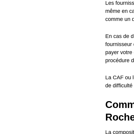
Les fourniss
même en cas 
comme un dr
En cas de di
fournisseur 
payer votre 
procédure d
La CAF ou l
de difficult
Commen
Roche
La compositi