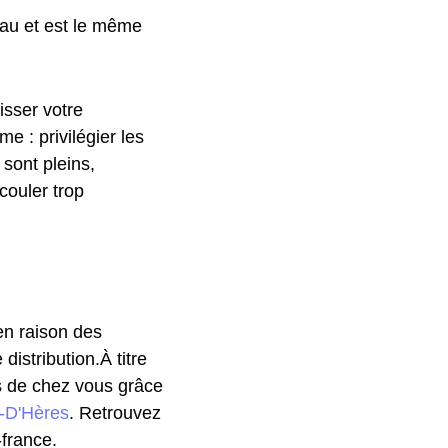
eau et est le même
isser votre
 : privilégier les
 sont pleins,
couler trop
 en raison des
istribution.À titre
ès de chez vous grâce
n-D'Hères
. Retrouvez
france.