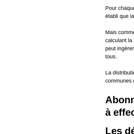
Pour chaque 
établi que l
Mais commen
calculant l
peut ingérer
tous.
La distribut
communes de
Abonn
à effe
Les d