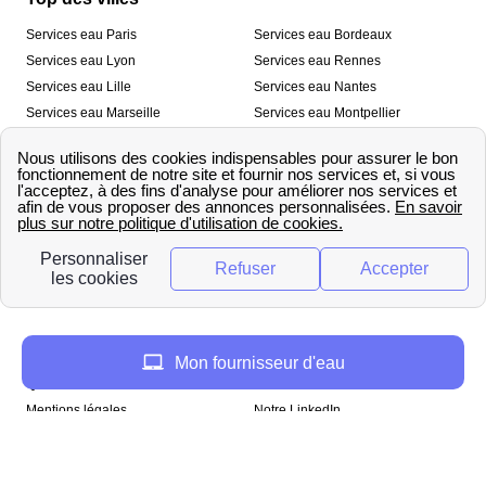
Services eau Paris
Services eau Bordeaux
Services eau Lyon
Services eau Rennes
Services eau Lille
Services eau Nantes
Services eau Marseille
Services eau Montpellier
Services eau Nice
Services eau Toulouse
Services eau Toulon
Services eau Strasbourg
Nos outils
🛁 Simulateur consommation eau
💧 Comparer les fournisseurs
🔎 Trouver le fournisseur de sa
d’eau
commune
A propos
Mon fournisseur d'eau
Qui sommes-nous ?
Presse
Mentions légales
Notre LinkedIn
papernest recrute !
Copyright © papernest 2026 – Tous droits réservés