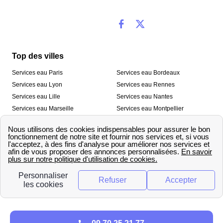
Top des villes
Services eau Paris
Services eau Bordeaux
Services eau Lyon
Services eau Rennes
Services eau Lille
Services eau Nantes
Services eau Marseille
Services eau Montpellier
Services eau Nice
Services eau Toulouse
Services eau Toulon
Services eau Strasbourg
Nos outils
🛁 Simulateur consommation eau
💧 Comparer les fournisseurs
🔎 Trouver le fournisseur de sa
d’eau
commune
A propos