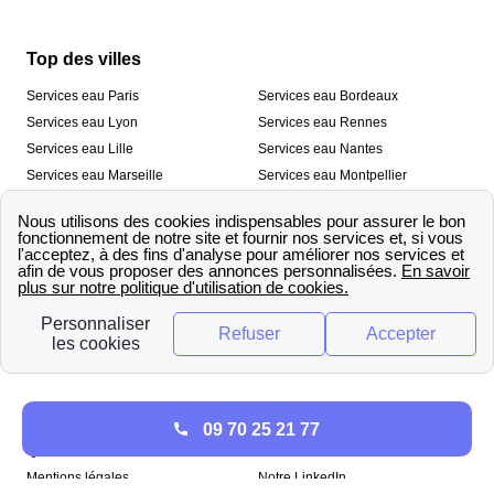
Top des villes
Services eau Paris
Services eau Bordeaux
Services eau Lyon
Services eau Rennes
Services eau Lille
Services eau Nantes
Services eau Marseille
Services eau Montpellier
Services eau Nice
Services eau Toulouse
Services eau Toulon
Services eau Strasbourg
Nos outils
🛁 Simulateur consommation eau
💧 Comparer les fournisseurs
🔎 Trouver le fournisseur de sa
d’eau
commune
A propos
09 70 25 21 77
Qui sommes-nous ?
Presse
Mentions légales
Notre LinkedIn