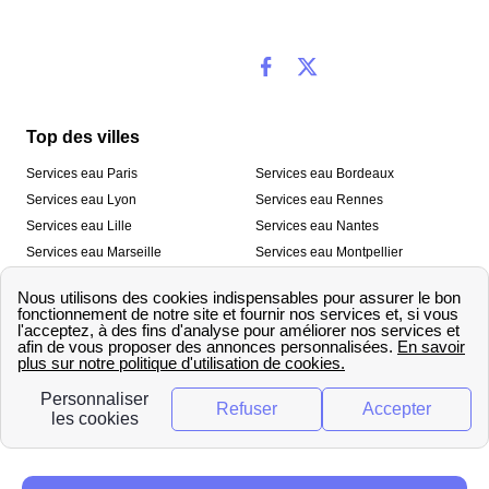
Top des villes
Services eau Paris
Services eau Bordeaux
Services eau Lyon
Services eau Rennes
Services eau Lille
Services eau Nantes
Services eau Marseille
Services eau Montpellier
Services eau Nice
Services eau Toulouse
Services eau Toulon
Services eau Strasbourg
Nos outils
🛁 Simulateur consommation eau
💧 Comparer les fournisseurs
🔎 Trouver le fournisseur de sa
d’eau
commune
A propos