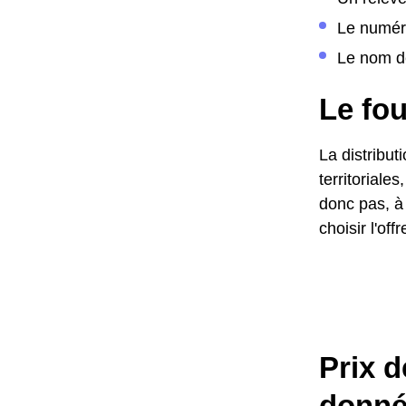
Le numér
Le nom de
Le fou
La distribut
territoriale
donc pas, à 
choisir l'of
Prix d
donné