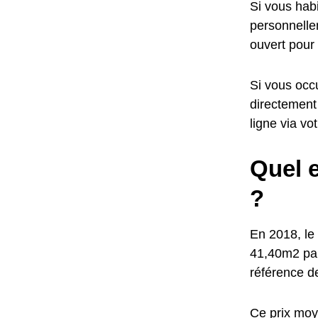
Si vous habi
personnellem
ouvert pour
Si vous occu
directement
ligne via vo
Quel e
?
En 2018, le 
41,40m2 par
référence d
Ce prix moye