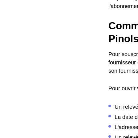
l'abonneme
Comme
Pinols
Pour souscr
fournisseur 
son fournis
Pour ouvrir
Un relevé
La date 
L'adress
Un relev