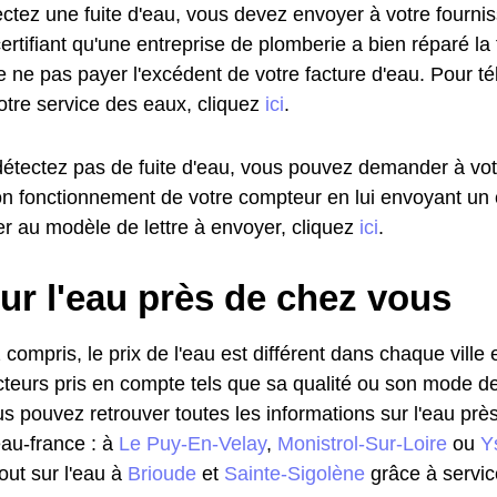
ectez une fuite d'eau, vous devez envoyer à votre fourni
certifiant qu'une entreprise de plomberie a bien réparé la
e ne pas payer l'excédent de votre facture d'eau. Pour t
otre service des eaux, cliquez
ici
.
détectez pas de fuite d'eau, vous pouvez demander à vot
 bon fonctionnement de votre compteur en lui envoyant u
r au modèle de lettre à envoyer, cliquez
ici
.
ur l'eau près de chez vous
 compris, le prix de l'eau est différent dans chaque ville
cteurs pris en compte tels que sa qualité ou son mode de d
ous pouvez retrouver toutes les informations sur l'eau pr
eau-france : à
Le Puy-En-Velay
,
Monistrol-Sur-Loire
ou
Y
out sur l'eau à
Brioude
et
Sainte-Sigolène
grâce à servic